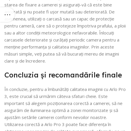
starea de fixare a camerei și asigurați-vă că este bine
ancorată și nu poate fi ușor mutată sau deteriorată. De
asemenea, utilizați o carcasă sau un capac de protecție
pentru cameră, care să o protejeze împotriva prafului, a ploii
sau a altor condiții meteorologice nefavorabile. Înlocuiți
carcasele deteriorate și curățați periodic camera pentru a
menține performanța și calitatea imaginilor. Prin aceste
măsuri simple, veți putea să vă bucurați mereu de imagini
clare și de încredere.
Concluzia și recomandările finale
În concluzie, pentru a îmbunătăți calitatea imaginii cu Arlo Pro
3, este crucial să urmărim câteva sfaturi cheie. Este
important să alegem poziționarea corectă a camerei, să ne
asigurăm de iluminarea optimă a zonei monitorizate și să
ajustăm setările camerei conform nevoilor noastre.
Utilizarea corectă a Arlo Pro 3 poate face diferența în