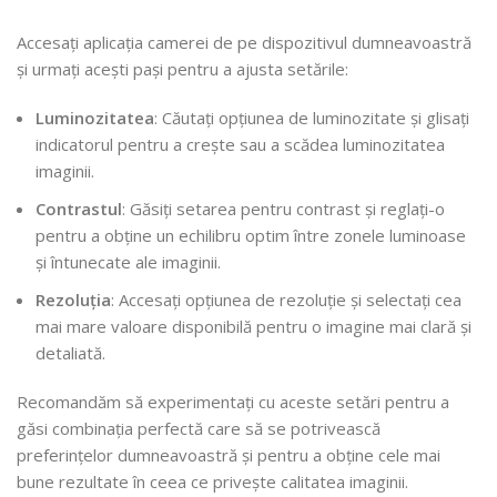
Accesați aplicația camerei de pe dispozitivul dumneavoastră
și urmați acești pași pentru a ajusta setările:
Luminozitatea
: Căutați opțiunea de luminozitate și glisați
indicatorul pentru a crește sau a scădea luminozitatea
imaginii.
Contrastul
: Găsiți setarea pentru contrast și reglați-o
pentru a obține un echilibru optim între zonele luminoase
și întunecate ale imaginii.
Rezoluția
: Accesați opțiunea de rezoluție și selectați cea
mai mare valoare disponibilă pentru o imagine mai clară și
detaliată.
Recomandăm să experimentați cu aceste setări pentru a
găsi combinația perfectă care să se potrivească
preferințelor dumneavoastră și pentru a obține cele mai
bune rezultate în ceea ce privește calitatea imaginii.