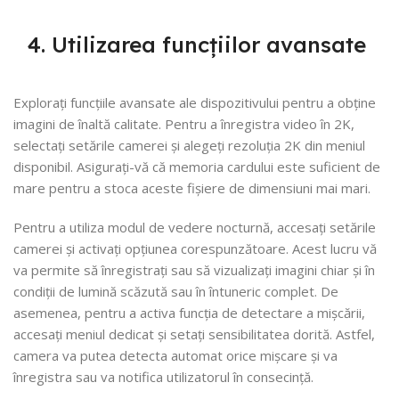
4. Utilizarea funcțiilor avansate
Explorați funcțiile avansate ale dispozitivului pentru a obține
imagini de înaltă calitate. Pentru a înregistra video în 2K,
selectați setările camerei și alegeți rezoluția 2K din meniul
disponibil. Asigurați-vă că memoria cardului este suficient de
mare pentru a stoca aceste fișiere de dimensiuni mai mari.
Pentru a utiliza modul de vedere nocturnă, accesați setările
camerei și activați opțiunea corespunzătoare. Acest lucru vă
va permite să înregistrați sau să vizualizați imagini chiar și în
condiții de lumină scăzută sau în întuneric complet. De
asemenea, pentru a activa funcția de detectare a mișcării,
accesați meniul dedicat și setați sensibilitatea dorită. Astfel,
camera va putea detecta automat orice mișcare și va
înregistra sau va notifica utilizatorul în consecință.