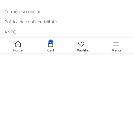
Termeni și condiții
Politica de confidențialitate
ANPC
Navigare
0
Home
Cart
Wishlist
Menu
Acasă
Utilizăm module cookie pentru a vă oferi cele mai bune
Magazin
oferte și servicii personalizate. Cookie-urile obligatorii
Categorii
asigură funcționarea corectă a site-ului, iar cookie-urile
opționale ajută la adaptarea ofertelor. Puteți accepta
Contact
toate modulele cookie sau vă puteți gestiona
preferințele în Setări.
HoneyKris STORE
2024 CREATED BY WEB LITE. PREMIUM E-COMMERCE
MORE INFO
Accept
SOLUTIONS.