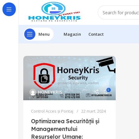
Menu
Magazin
Contact
0
HONEYKRIS
Control Acces și Pontaj
22 mart. 2024
Optimizarea Securității și
Managementului
Resurselor Umane: